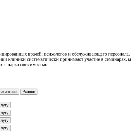
ицированных врачей, психологов и обслуживающего персонала, 
ики клиники систематически принимают участие в семинарах, 
те с наркозависимостью.
сихиатрия
Разное
слугу
слугу
слугу
слугу