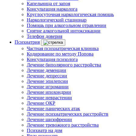
Капельница от запоя
Консультация нарколога
Круглосуточная наркологическая помощь
Наркологический стационар
Помощь при алкогольном отравлении
Снятие алкогольной интоксикации
Телефон доверия
Психиатрия
Частная психиатрическая клиника
Кодирование по методу Попова
Консультация психолога
Лечение биполярного расстройства
Лечение деменции
Лечение депрессии
Лечение эпилепсии
Лечение игромании
Лечение ипохондрии
Лечение неврастении
Лечение ОКР
Лечение панических атак
Лечение психиатрических расстройств
Лечение шизофрении
Лечение тревожного расстройства
Психиатр на дом
Врач-психиатр