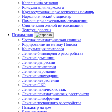
Капельница от запоя
Консультация нарколога
Круглосуточная наркологическая помощь
Наркологический стационар
Помощь при алкогольном отравлении
Снятие алкогольной интоксикации
Телефон доверия
Психиатрия
Частная психиатрическая клиника
Кодирование по методу Попова
Консультация психолога
Лечение биполярного расстройства
Лечение деменции
Лечение депрессии
Лечение эпилепсии
Лечение игромании
Лечение ипохондрии
Лечение неврастении
Лечение ОКР
Лечение панических атак
Лечение психиатрических расстройств
Лечение шизофрении
Лечение тревожного расстройства
Психиатр на дом
Врач-психиатр