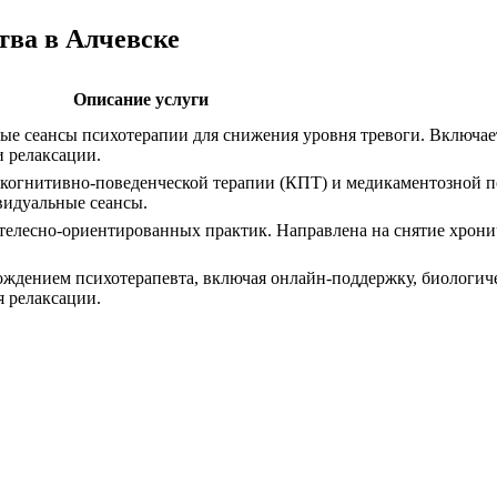
тва в Алчевске
Описание услуги
ые сеансы психотерапии для снижения уровня тревоги. Включае
и релаксации.
 когнитивно-поведенческой терапии (КПТ) и медикаментозной п
видуальные сеансы.
телесно-ориентированных практик. Направлена на снятие хрони
ждением психотерапевта, включая онлайн-поддержку, биологи
я релаксации.