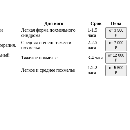
Для кого
Срок
Цена
 и
Легкая форма похмельного
1-1.5
от 3 500
синдрома
часа
₽
Средняя степень тяжести
2-2.5
от 7 000
терапия.
похмелья
часа
₽
льный
от 12 000
Тяжелое похмелье
3-4 часа
₽
1.5-2
от 5 500
Легкое и среднее похмелье
часа
₽