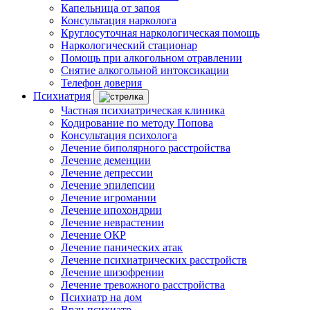
Капельница от запоя
Консультация нарколога
Круглосуточная наркологическая помощь
Наркологический стационар
Помощь при алкогольном отравлении
Снятие алкогольной интоксикации
Телефон доверия
Психиатрия
Частная психиатрическая клиника
Кодирование по методу Попова
Консультация психолога
Лечение биполярного расстройства
Лечение деменции
Лечение депрессии
Лечение эпилепсии
Лечение игромании
Лечение ипохондрии
Лечение неврастении
Лечение ОКР
Лечение панических атак
Лечение психиатрических расстройств
Лечение шизофрении
Лечение тревожного расстройства
Психиатр на дом
Врач-психиатр