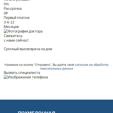
0
%
Рассрочка
0
₽
Первый платеж
3-6-12
Месяцев
Свяжитесь
c нами сейчас!
Срочный вызов врача на дом
Нажимая на кнопку ”Отправить”, Вы даёте своё
согласие
на
обработку
персональных данных
Задать вопрос
Вызвать специалиста
Задайте свой вопрос и мы ответим вам
Бесплатная консультация
Оставьте данные и мы вам перезвоним!
Поиск по сайту
Выбор города
ПОХМЕЛОЧНАЯ