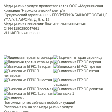
Медицинские услуги предоставляется ООО «Медицинская
Контакты
компания "Наркологический центр"»
Юридический адрес: 450092 РЕСПУБЛИКА БАШКОРТОСТАН, Г.
УФА, УЛ. АВРОРЫ, Д. 5, к. 12
8 800 200-48-16
Медицинская лицензия: Л041-01170-02/00342140
Бесплатно по РФ
ОГРН 1180280047661
ИНН/КПП 0274939850
Вызвать специалиста
ООО «Медицинская компания «Наркологический центр»
г. Алчевск, улица Чапаева, 158
Электронная почта:
info@mk-narkolog-centr
Поможем прямо сейчас в любой ситуации!
Рассрочка 0% на все медицинские услуги
Узнать условия