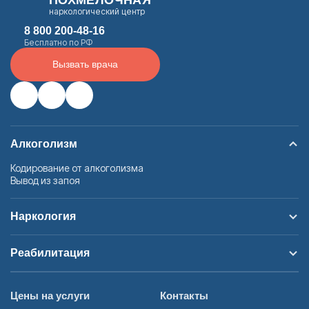
наркологический центр
8 800 200-48-16
Результаты поиска (0)
Нажимая кнопку я соглашаюсь с
политикой
Бесплатно по РФ
конфиденциальности
и
пользовательским соглашением
Вызвать врача
Вызвать специалиста
Нажимая кнопку я соглашаюсь с
политикой
конфиденциальности
и
пользовательским соглашением
Отправить
Алкоголизм
Кодирование от алкоголизма
Вывод из запоя
Наркология
Реабилитация
Цены на услуги
Контакты